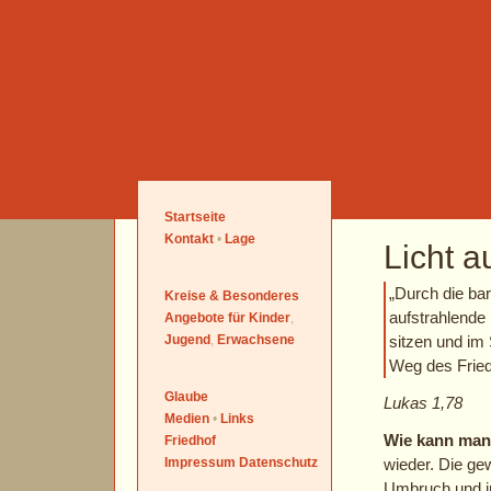
Startseite
Kontakt
•
Lage
Licht 
„Durch die ba
Kreise & Besonderes
aufstrahlende 
Angebote für
Kinder
,
Jugend
,
Erwachsene
sitzen und im
Weg des Frie
Glaube
Lukas 1,78
Medien
•
Links
Wie kann man
Friedhof
Impressum Datenschutz
wieder. Die ge
Umbruch und in